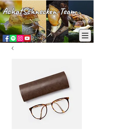
AchatSchnecken-Team