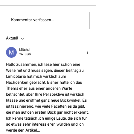
Der AchatSchnecken-
Komm, wir krie
Kommentar verfassen...
Team Kalender 2023!!!
Gassi!
Aktuell
Mitchel
26. Juni
Hallo zusammen, ich lese hier schon eine 
Weile mit und muss sagen, dieser Beitrag zu 
Limicolaria hat mich wirklich zum 
Nachdenken gebracht. Bisher hatte ich das 
Thema eher aus einer anderen Warte 
betrachtet, aber Ihre Perspektive ist wirklich 
klasse und eröffnet ganz neue Blickwinkel. Es 
ist faszinierend, wie viele Facetten es da gibt, 
die man auf den ersten Blick gar nicht erkennt. 
Ich kenne tatsächlich einige Leute, die sich für 
so etwas sehr interessieren würden und ich 
werde den Artikel…