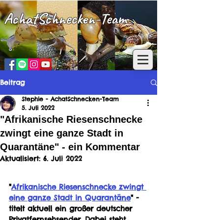
AchatSchnecken-Team
Beitrag
Stephie - AchatSchnecken-Team
5. Juli 2022
"Afrikanische Riesenschnecke
zwingt eine ganze Stadt in
Quarantäne" - ein Kommentar
Aktualisiert:
6. Juli 2022
"
Afrikanische Riesenschnecke zwingt 
eine ganze Stadt in Quarantäne
" - 
titelt aktuell ein großer deutscher 
Privatfernsehsender. Dabei steht 