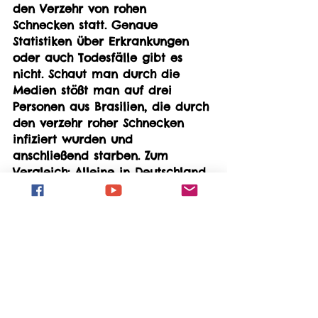
den Verzehr von rohen 
Schnecken statt. Genaue 
Statistiken über Erkrankungen 
oder auch Todesfälle gibt es 
nicht. Schaut man durch die 
Medien stößt man auf drei 
Personen aus Brasilien, die durch 
den verzehr roher Schnecken 
infiziert wurden und 
anschließend starben. Zum 
Vergleich: Alleine in Deutschland 
sterben nachgewiesenermaßen 
jährlich fast vier Menschen an 
Hundebissen, 338 000 Menschen 
an Herz-Kreislauf-Erkrankungen, 
239 600 an Krebs und 61 300 an 
Erkrankungen des 
Atmungssystem. Aktuell sind uns 
(=AchatSchnecken-Team) in 