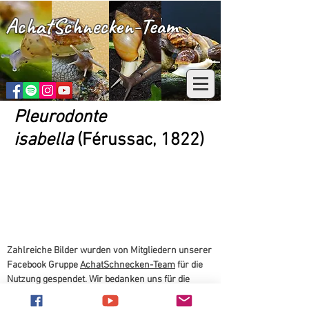
AchatSchnecken-Team
Pleurodonte
isabella
(Férussac, 1822)
Zahlreiche Bilder wurden von Mitgliedern unserer
Facebook Gruppe
AchatSchnecken-Team
für die
Nutzung gespendet. Wir bedanken uns für die
Nutzungserlaubnis.
Alle Bilder und Texte sind
urheberrechtlich geschützt und dürfen nicht