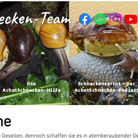
ecken-Team
Die
Schneckensprint - Der
AchatSchnecken-Hilfe
AchatSchnecken-Podcas
ne
Gesellen, dennoch schaffen sie es in atemberaubender Ge