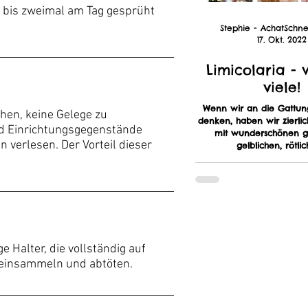
n- bis zweimal am Tag gesprüht
17. Okt. 2022
Limicolaria - 
viele!
Wenn wir an die Gattung
chen, keine Gelege zu
denken, haben wir zierli
nd Einrichtungsgegenstände
mit wunderschönen ge
verlesen. Der Vorteil dieser
gelblichen, rötlich
 Halter, die vollständig auf
 einsammeln und abtöten.