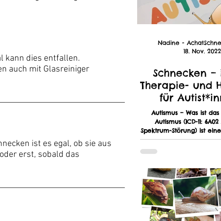
18. Nov. 2022
 kann dies entfallen.
n auch mit Glasreiniger
Schnecken – 
Therapie- und 
für Autist*i
Autismus – Was ist das 
Autismus (ICD-11: 6A02
Spektrum-Störung) ist eine hauptsächlich
genetisch verursa
necken ist es egal, ob sie aus
 oder erst, sobald das