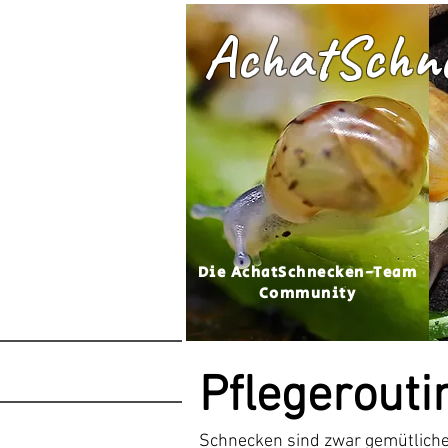
AchatSchn
Die AchatSchnecken-Team
Community
Pflegerouti
Schnecken sind zwar gemütliche 