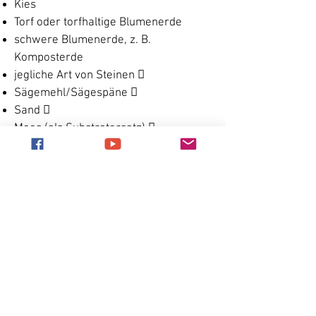
Kies
Torf oder torfhaltige Blumenerde
schwere Blumenerde, z. B.
Komposterde
jegliche Art von Steinen 
Sägemehl/Sägespäne 
Sand 
Moos (als Substratersatz) 
faseriger Kokoshumus 
Zewa (auch nicht zur Quarantäne)
Gut zu wissen
Kokoshumus ist als Bodensubstrat
durchaus geeignet. Doch es gibt
starke Qualitätsunterschiede. Feiner
Kokoshumus versumpft nicht und