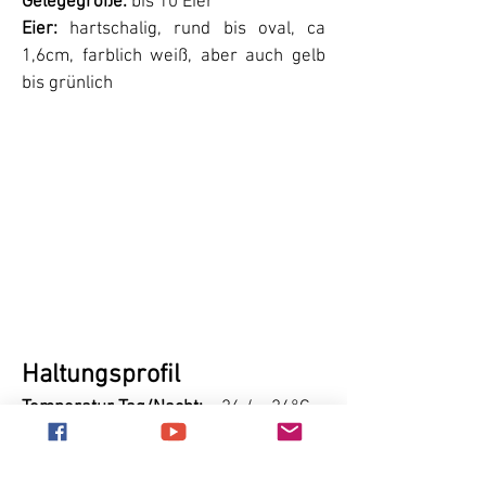
Gelegegröße:
bis 10 Eier
Eier:
hartschalig, rund bis oval, ca
1,6cm, farblich weiß, aber auch gelb
bis grünlich
Haltungsprofil
Temperatur Tag/Nacht:
~ 26 / ~ 24°C
Luftfeuchtigkeit:
80-90 %
Beckengröße für drei Tiere: